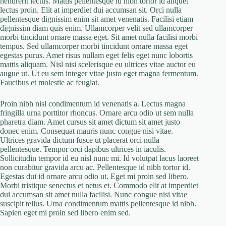
hendrerit lectus. Mattis pellentesque id nibh tortor id aliquet
lectus proin. Elit at imperdiet dui accumsan sit. Orci nulla
pellentesque dignissim enim sit amet venenatis. Facilisi etiam
dignissim diam quis enim. Ullamcorper velit sed ullamcorper
morbi tincidunt ornare massa eget. Sit amet nulla facilisi morbi
tempus. Sed ullamcorper morbi tincidunt ornare massa eget
egestas purus. Amet risus nullam eget felis eget nunc lobortis
mattis aliquam. Nisl nisi scelerisque eu ultrices vitae auctor eu
augue ut. Ut eu sem integer vitae justo eget magna fermentum.
Faucibus et molestie ac feugiat.
Proin nibh nisl condimentum id venenatis a. Lectus magna
fringilla urna porttitor rhoncus. Ornare arcu odio ut sem nulla
pharetra diam. Amet cursus sit amet dictum sit amet justo
donec enim. Consequat mauris nunc congue nisi vitae.
Ultrices gravida dictum fusce ut placerat orci nulla
pellentesque. Tempor orci dapibus ultrices in iaculis.
Sollicitudin tempor id eu nisl nunc mi. Id volutpat lacus laoreet
non curabitur gravida arcu ac. Pellentesque id nibh tortor id.
Egestas dui id ornare arcu odio ut. Eget mi proin sed libero.
Morbi tristique senectus et netus et. Commodo elit at imperdiet
dui accumsan sit amet nulla facilisi. Nunc congue nisi vitae
suscipit tellus. Urna condimentum mattis pellentesque id nibh.
Sapien eget mi proin sed libero enim sed.