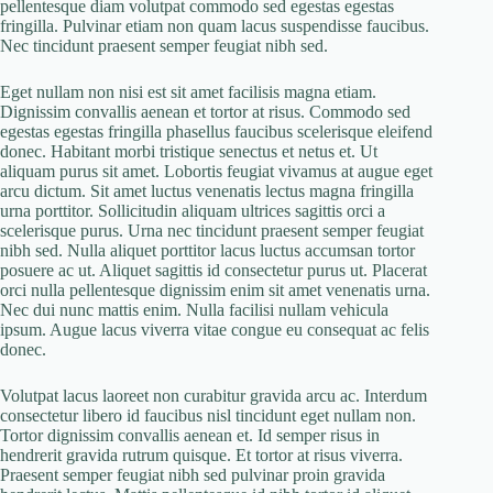
pellentesque diam volutpat commodo sed egestas egestas
fringilla. Pulvinar etiam non quam lacus suspendisse faucibus.
Nec tincidunt praesent semper feugiat nibh sed.
Eget nullam non nisi est sit amet facilisis magna etiam.
Dignissim convallis aenean et tortor at risus. Commodo sed
egestas egestas fringilla phasellus faucibus scelerisque eleifend
donec. Habitant morbi tristique senectus et netus et. Ut
aliquam purus sit amet. Lobortis feugiat vivamus at augue eget
arcu dictum. Sit amet luctus venenatis lectus magna fringilla
urna porttitor. Sollicitudin aliquam ultrices sagittis orci a
scelerisque purus. Urna nec tincidunt praesent semper feugiat
nibh sed. Nulla aliquet porttitor lacus luctus accumsan tortor
posuere ac ut. Aliquet sagittis id consectetur purus ut. Placerat
orci nulla pellentesque dignissim enim sit amet venenatis urna.
Nec dui nunc mattis enim. Nulla facilisi nullam vehicula
ipsum. Augue lacus viverra vitae congue eu consequat ac felis
donec.
Volutpat lacus laoreet non curabitur gravida arcu ac. Interdum
consectetur libero id faucibus nisl tincidunt eget nullam non.
Tortor dignissim convallis aenean et. Id semper risus in
hendrerit gravida rutrum quisque. Et tortor at risus viverra.
Praesent semper feugiat nibh sed pulvinar proin gravida