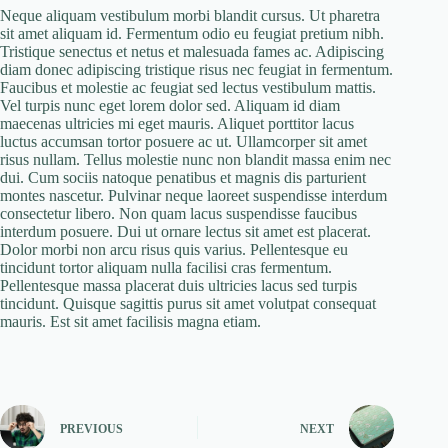
Neque aliquam vestibulum morbi blandit cursus. Ut pharetra
sit amet aliquam id. Fermentum odio eu feugiat pretium nibh.
Tristique senectus et netus et malesuada fames ac. Adipiscing
diam donec adipiscing tristique risus nec feugiat in fermentum.
Faucibus et molestie ac feugiat sed lectus vestibulum mattis.
Vel turpis nunc eget lorem dolor sed. Aliquam id diam
maecenas ultricies mi eget mauris. Aliquet porttitor lacus
luctus accumsan tortor posuere ac ut. Ullamcorper sit amet
risus nullam. Tellus molestie nunc non blandit massa enim nec
dui. Cum sociis natoque penatibus et magnis dis parturient
montes nascetur. Pulvinar neque laoreet suspendisse interdum
consectetur libero. Non quam lacus suspendisse faucibus
interdum posuere. Dui ut ornare lectus sit amet est placerat.
Dolor morbi non arcu risus quis varius. Pellentesque eu
tincidunt tortor aliquam nulla facilisi cras fermentum.
Pellentesque massa placerat duis ultricies lacus sed turpis
tincidunt. Quisque sagittis purus sit amet volutpat consequat
mauris. Est sit amet facilisis magna etiam.
PREVIOUS
NEXT